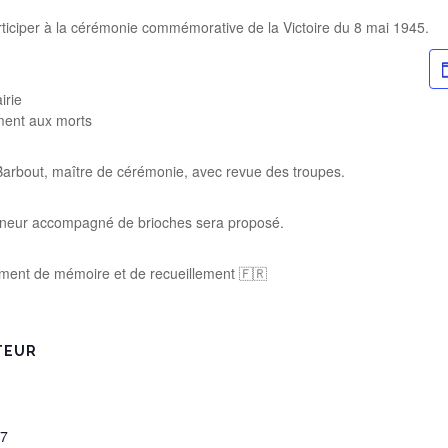
ticiper à la cérémonie commémorative de la Victoire du 8 mai 1945.
irie
ment aux morts
Barbout, maître de cérémonie, avec revue des troupes.
onneur accompagné de brioches sera proposé.
ent de mémoire et de recueillement 🇫🇷
TEUR
47