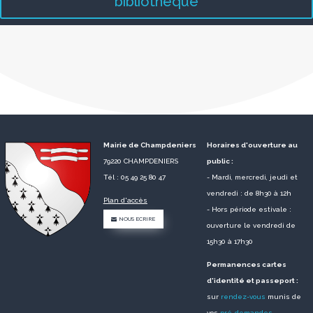
bibliothèque
Mairie de Champdeniers
Horaires d'ouverture au
79220 CHAMPDENIERS
public :
Tél : 05 49 25 80 47
- Mardi, mercredi, jeudi et
vendredi : de 8h30 à 12h
Plan d'accès
- Hors période estivale :
NOUS ECRIRE
ouverture le vendredi de
15h30 à 17h30
Permanences cartes
d'identité et passeport :
sur
rendez-vous
munis de
vos
pré-demandes